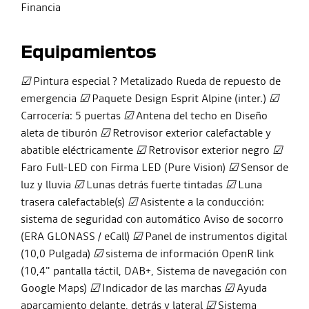
Financia
Equipamientos
☑
Pintura especial ? Metalizado Rueda de repuesto de
emergencia
☑
Paquete Design Esprit Alpine (inter.)
☑
Carrocería: 5 puertas
☑
Antena del techo en Diseño
aleta de tiburón
☑
Retrovisor exterior calefactable y
abatible eléctricamente
☑
Retrovisor exterior negro
☑
Faro Full-LED con Firma LED (Pure Vision)
☑
Sensor de
luz y lluvia
☑
Lunas detrás fuerte tintadas
☑
Luna
trasera calefactable(s)
☑
Asistente a la conducción:
sistema de seguridad con automático Aviso de socorro
(ERA GLONASS / eCall)
☑
Panel de instrumentos digital
(10,0 Pulgada)
☑
sistema de información OpenR link
(10,4" pantalla táctil, DAB+, Sistema de navegación con
Google Maps)
☑
Indicador de las marchas
☑
Ayuda
aparcamiento delante, detrás y lateral
☑
Sistema