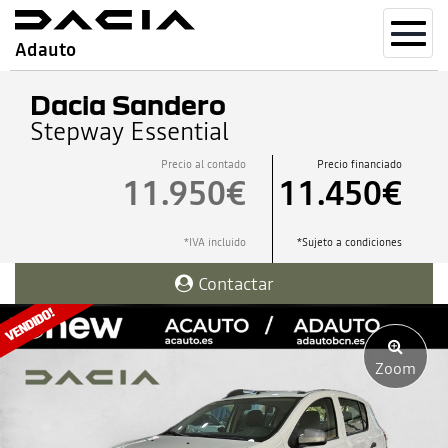
Toggl
Adauto
navig
Dacia Sandero
Stepway Essential
Precio al contado
Precio financiado
11.950€
11.450€
*IVA incluido
*Sujeto a condiciones
Contactar
Zoom