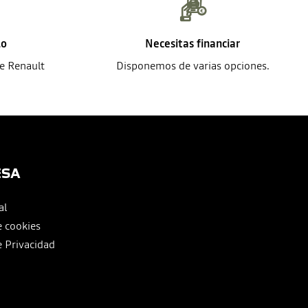
lo
Necesitas financiar
de Renault
Disponemos de varias opciones.
ESA
al
e cookies
e Privacidad