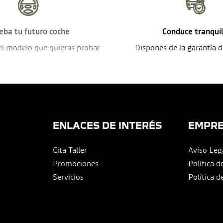
eba tu futuro coche
Conduce tranqui
el modelo que quieras probar
Dispones de la garantía 
ENLACES DE INTERÉS
EMPR
Cita Taller
Aviso Leg
Promociones
Política d
Servicios
Política d