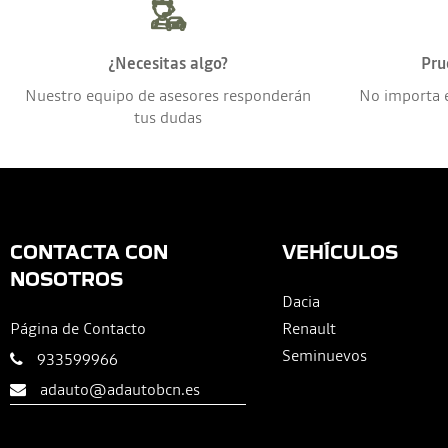
¿Necesitas algo?
Pru
Nuestro equipo de asesores responderán
No importa 
tus dudas
CONTACTA CON
VEHÍCULOS
NOSOTROS
Dacia
Página de Contacto
Renault
Seminuevos
933599966
adauto@adautobcn.es