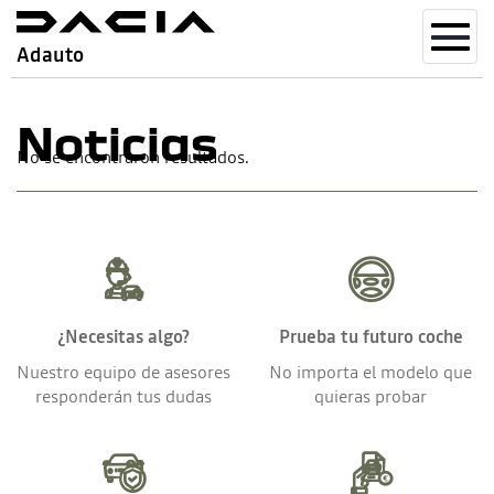
Toggl
Adauto
navig
Noticias
No se encontraron resultados.
¿Necesitas algo?
Prueba tu futuro coche
Nuestro equipo de asesores
No importa el modelo que
responderán tus dudas
quieras probar