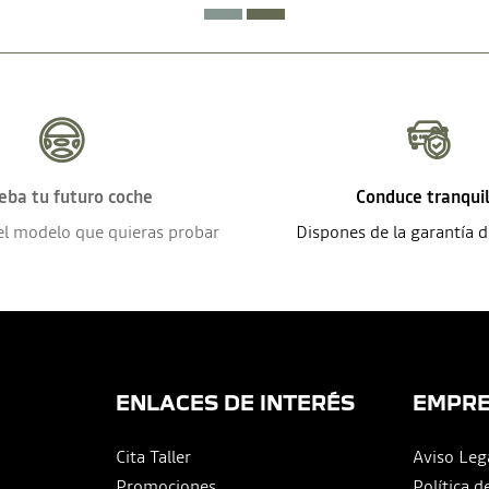
eba tu futuro coche
Conduce tranqui
el modelo que quieras probar
Dispones de la garantía 
ENLACES DE INTERÉS
EMPR
Cita Taller
Aviso Leg
Promociones
Política d