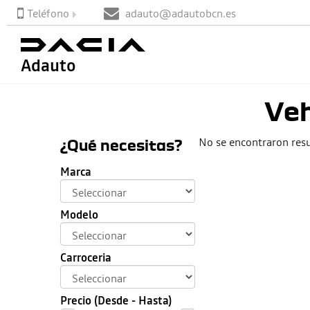
Teléfono
adauto@adautobcn.es
Adauto
Veh
No se encontraron resu
¿Qué necesitas?
Marca
Modelo
Carroceria
Precio (Desde - Hasta)