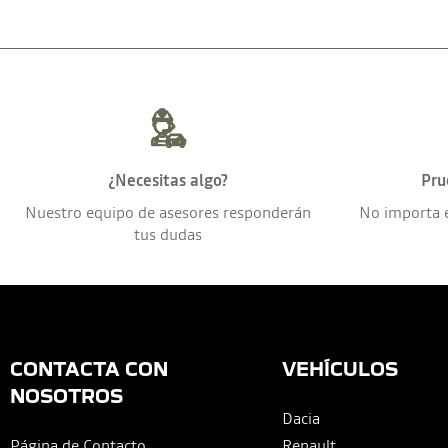
¿Necesitas algo?
Pru
Nuestro equipo de asesores responderán
No importa 
tus dudas
CONTACTA CON
VEHÍCULOS
NOSOTROS
Dacia
Página de Contacto
Renault