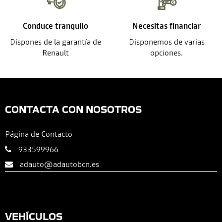
Conduce tranquilo
Necesitas financiar
Dispones de la garantía de
Disponemos de varias
Renault
opciones.
CONTACTA CON NOSOTROS
Página de Contacto
933599966
adauto@adautobcn.es
VEHÍCULOS