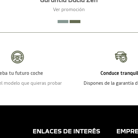
Ver promoción
eba tu futuro coche
Conduce tranqui
el modelo que quieras probar
Dispones de la garantía 
ENLACES DE INTERÉS
EMPR