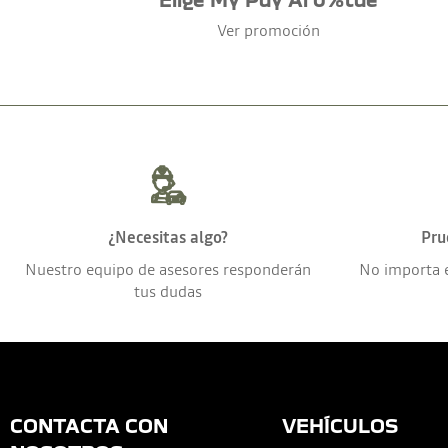
Ver promoción
¿Necesitas algo?
Pru
Nuestro equipo de asesores responderán
No importa 
tus dudas
CONTACTA CON
VEHÍCULOS