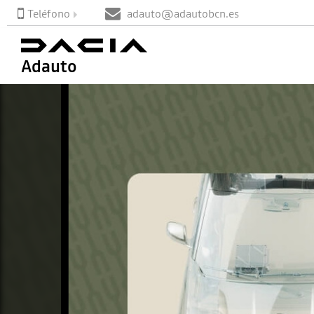
Teléfono
adauto@adautobcn.es
Adauto