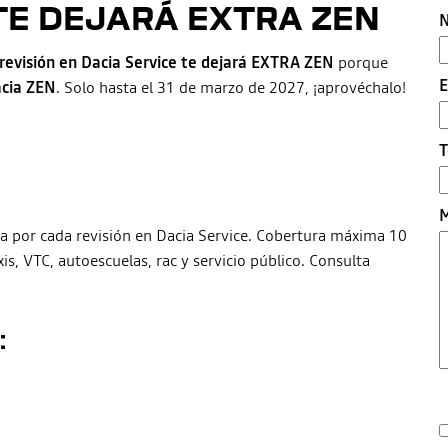
TE DEJARÁ EXTRA ZEN
N
 revisión en Dacia Service te dejará EXTRA ZEN
porque
E
acia ZEN
. Solo hasta el 31 de marzo de 2027, ¡aprovéchalo!
T
M
ia por cada revisión en Dacia Service. Cobertura máxima 10
s, VTC, autoescuelas, rac y servicio público. Consulta
: